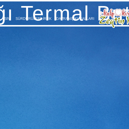
ı Termal But
SPA
SÜRDÜRÜLEBİLİRLİK
DAVRANIŞ KURALLARI