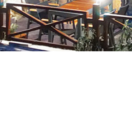
ışı Bir Tatilin Adresi 1774 K
yüzlü ekibimiz, otelimizde kaldığınız tüm süre boyunca evinizd
hissettirir.
eri bir tarafa Kazdağlarının muhteşem güzelliğini ve doğasın