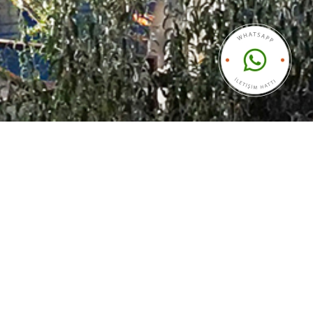
azdağı
eki aile sıcaklığını iliklerinize kadar
ı yaşayabilmeniz için yaptığımız sosyal