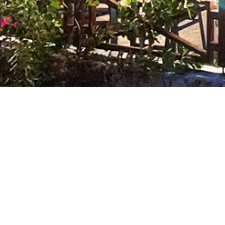
Sırad
Sizi kekik çaylarıyla karşılayan güler
Otelimizin konforu, imkanları, hizmetl